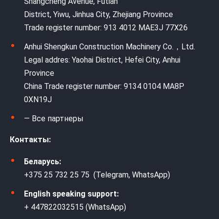
Shangcheng Avenue, Futian
District, Yiwu, Jinhua City, Zhejiang Province
Trade register number: 913 4012 MAE3J 77X26
Anhui Shengkun Construction Machinery Co.，Ltd.
Legal addres: Yaohai District, Hefei City, Anhui
Province
China Trade register number: 9134 0104 MA8P
0XN19J
— Все партнеры
Контакты:
Беларусь:
+375 25 732 25 75 (Telegram, WhatsApp)
English speaking support:
+ 447822032515 (WhatsApp)