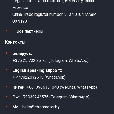
Legal addres: Yaohai District, Hefei City, Anhui
Province
China Trade register number: 9134 0104 MA8P
0XN19J
— Все партнеры
Контакты:
Беларусь:
+375 25 732 25 75 (Telegram, WhatsApp)
English speaking support:
+ 447822032515 (WhatsApp)
Китай:
+8613966351040 (WeChat, WhatsApp)
РФ:
+79939242575 (Telegram, WhatsApp)
Mail:
hello@chinamotor.by