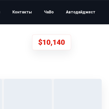
и
Контакты
ЧаВо
Автодайджест
$10,140