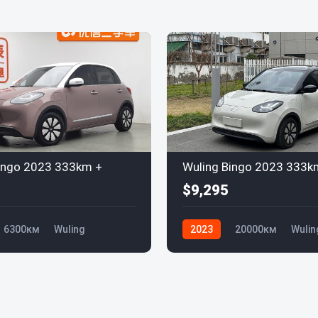
ingo 2023 333km +
Wuling Bingo 2023 333k
$9,295
6300км
Wuling
2023
20000км
Wulin