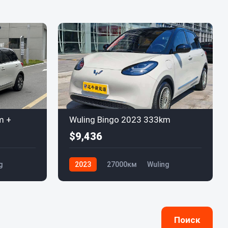
m +
Wuling Bingo 2023 333km
$9,436
g
2023
27000км
Wuling
Поиск