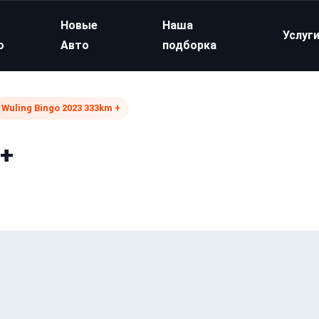
Новые
Наша
Услуг
о
Авто
подборка
Wuling Bingo 2023 333km +
 +