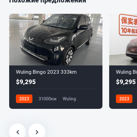
Похожие предложения
Wuling Bingo 2023 333km
Wuling B
$9,295
$9,295
2023
31000км
Wuling
2023