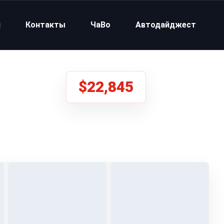
и
Контакты
ЧаВо
Автодайджест
$22,845