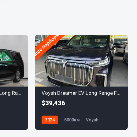
Наша подборка
Voyah Dreamer 2024 EV Long Range Flagship Edition
Voyah Dreamer EV Long Range Flagship 2024
$39,436
2024
6000км
Voyah