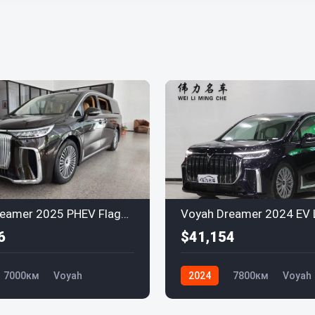
Voyah Dreamer 2025 PHEV Flagship Kunpeng Edition
6
$41,154
7000км
Voyah
2024
7800км
Voyah