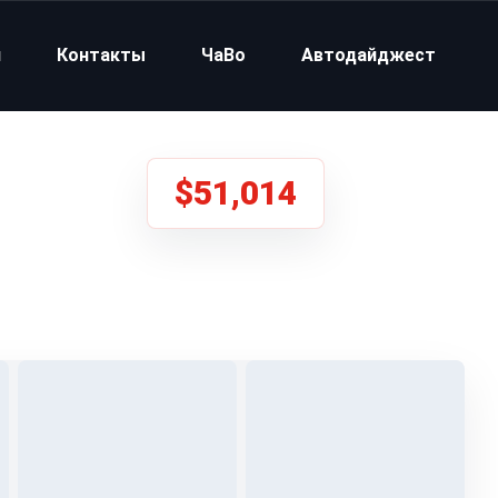
и
Контакты
ЧаВо
Автодайджест
$51,014