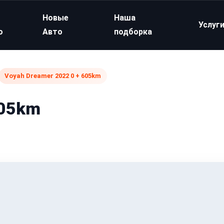
Новые
Наша
Услуг
о
Авто
подборка
Voyah Dreamer 2022 0 + 605km
605km