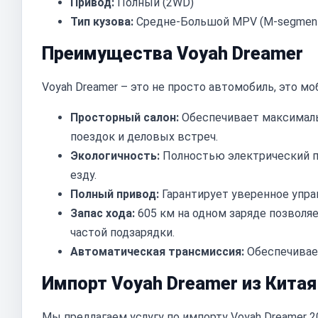
Привод:
Полный (2WD)
Тип кузова:
Средне-Большой MPV (M-segmen
Преимущества Voyah Dreamer
Voyah Dreamer – это не просто автомобиль, это м
Просторный салон:
Обеспечивает максималь
поездок и деловых встреч.
Экологичность:
Полностью электрический п
езду.
Полный привод:
Гарантирует уверенное упра
Запас хода:
605 км на одном заряде позволя
частой подзарядки.
Автоматическая трансмиссия:
Обеспечивае
Импорт Voyah Dreamer из Китая
Мы предлагаем услугу по импорту Voyah Dreamer 2