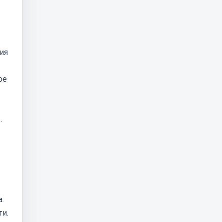
ия
ое
.
.
ти.