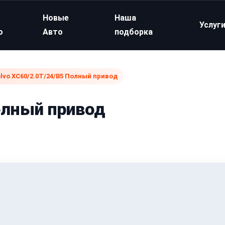
Новые
Наша
Услуг
о
Авто
подборка
lvo XC60/2.0T/24/B5 Полный привод
олный привод