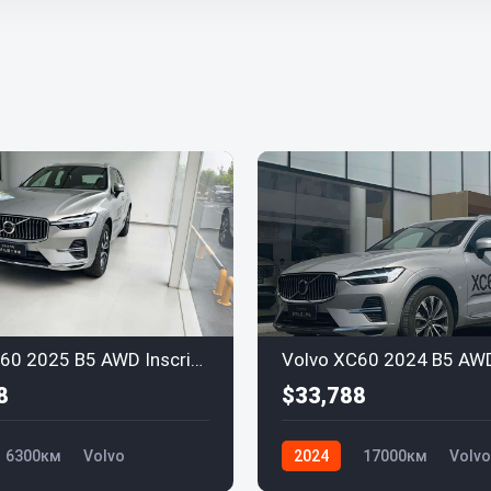
Volvo XC60 2025 B5 AWD Inscription
8
$33,788
6300км
Volvo
2024
17000км
Volvo