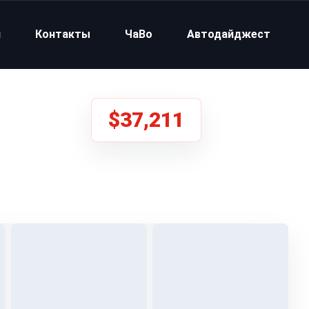
и
Контакты
ЧаВо
Автодайджест
$37,211