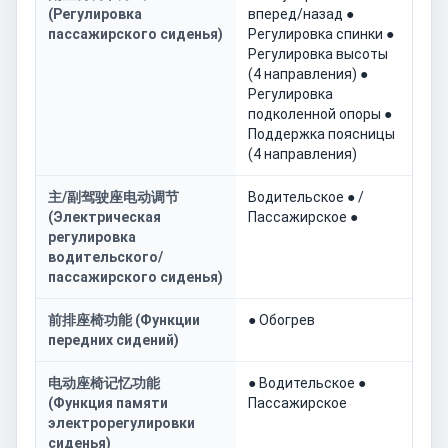
(Регулировка
вперед/назад ●
пассажирского сиденья)
Регулировка спинки ●
Регулировка высоты
(4 направления) ●
Регулировка
подколенной опоры ●
Поддержка поясницы
(4 направления)
主/副驾驶座电动调节
Водительское ● /
(Электрическая
Пассажирское ●
регулировка
водительского/
пассажирского сиденья)
前排座椅功能 (Функции
● Обогрев
передних сидений)
电动座椅记忆功能
● Водительское ●
(Функция памяти
Пассажирское
электрорегулировки
сиденья)