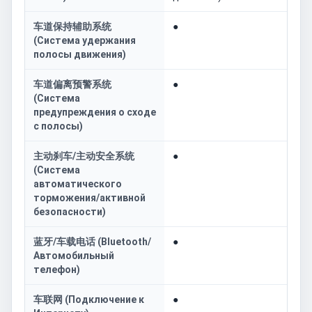
车道保持辅助系统
●
(Система удержания
полосы движения)
车道偏离预警系统
●
(Система
предупреждения о сходе
с полосы)
主动刹车/主动安全系统
●
(Система
автоматического
торможения/активной
безопасности)
蓝牙/车载电话 (Bluetooth/
●
Автомобильный
телефон)
车联网 (Подключение к
●