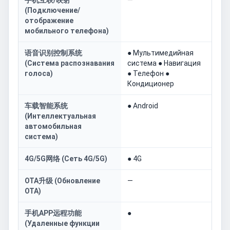
手机互联/映射
—
(Подключение/
отображение
мобильного телефона)
语音识别控制系统
● Мультимедийная
(Система распознавания
система ● Навигация
голоса)
● Телефон ●
Кондиционер
车载智能系统
● Android
(Интеллектуальная
автомобильная
система)
4G/5G网络 (Сеть 4G/5G)
● 4G
OTA升级 (Обновление
—
OTA)
手机APP远程功能
●
(Удаленные функции