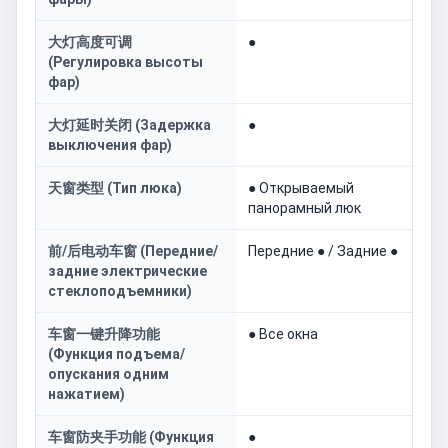
大灯高度可调
●
(Регулировка высоты
фар)
大灯延时关闭 (Задержка
●
выключения фар)
天窗类型 (Тип люка)
● Открываемый
панорамный люк
前/后电动车窗 (Передние/
Передние ● / Задние ●
задние электрические
стеклоподъемники)
车窗一键升降功能
● Все окна
(Функция подъема/
опускания одним
нажатием)
车窗防夹手功能 (Функция
●