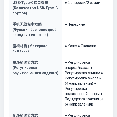
USB/Type-C接口数量
● 2 спереди/2 сзади
(Количество USB/Type-C
портов)
手机无线充电功能
● Передние
(Функция беспроводной
зарядки телефона)
座椅材质 (Материал
● Кожа ● Экокожа
сидений)
主座椅调节方式
● Регулировка
(Регулировка
вперед/назад ●
водительского сиденья)
Регулировка спинки ●
Регулировка высоты
(4 направления) ●
Регулировка
подколенной опоры ●
Поддержка поясницы
(4 направления)
副座椅调节方式
● Регулировка