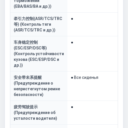
торможении
(EBA/BAS/BA и др.))
牵引力控制(ASR/TCS/TRC
●
等) (Контроль тяги
(ASR/TCS/TRC и др.))
车身稳定控制
●
(ESC/ESP/DSC等)
(Контроль устойчивости
кузова (ESC/ESP/DSC и
др.))
安全带未系提醒
● Все сиденья
(Предупреждение о
непристегнутом ремне
безопасности)
疲劳驾驶提示
●
(Предупреждение об
усталости водителя)