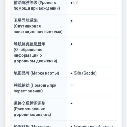
辅助驾驶等级 (Уровень
● L2
помощи при вождении)
卫星导航系统
●
(Спутниковая
навигационная система)
导航路况信息显示
●
(Отображение
информации о
дорожном движении)
地图品牌 (Марка карты)
● 高德 (Gaode)
并线辅助 (Помощь при
—
перестроении)
道路交通标识识别
●
(Распознавание
дорожных знаков)
轮圈材质 (Материал
● Алюминиевый сплав