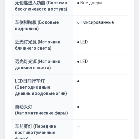
无钥匙进入功能 (Система
● Все двери
бесключевого доступа)
车侧脚踏板 (Боковые
○ Фиксированные
подножки)
近光灯光源 (Источник
● LED
ближнего света)
远光灯光源 (Источник
● LED
дальнего света)
LED日间行车灯
●
(Светодиодные
дневные ходовые огни)
自动头灯
●
(Автоматические фары)
车前雾灯 (Передние
—
противотуманные
фары)