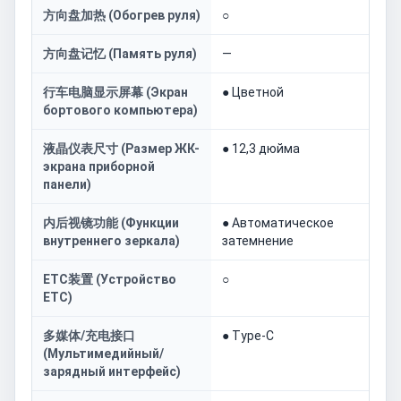
方向盘加热 (Обогрев руля)
○
方向盘记忆 (Память руля)
—
行车电脑显示屏幕 (Экран
● Цветной
бортового компьютера)
液晶仪表尺寸 (Размер ЖК-
● 12,3 дюйма
экрана приборной
панели)
内后视镜功能 (Функции
● Автоматическое
внутреннего зеркала)
затемнение
ETC装置 (Устройство
○
ETC)
多媒体/充电接口
● Type-C
(Мультимедийный/
зарядный интерфейс)