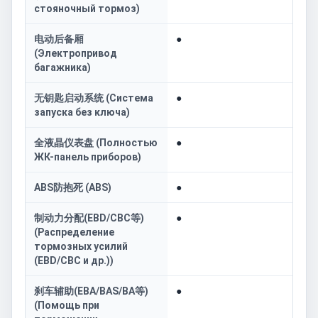
стояночный тормоз)
电动后备厢
●
(Электропривод
багажника)
无钥匙启动系统 (Система
●
запуска без ключа)
全液晶仪表盘 (Полностью
●
ЖК-панель приборов)
ABS防抱死 (ABS)
●
制动力分配(EBD/CBC等)
●
(Распределение
тормозных усилий
(EBD/CBC и др.))
刹车辅助(EBA/BAS/BA等)
●
(Помощь при