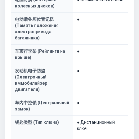
колесных дисков)
电动后备厢位置记忆
●
(Память положения
электропривода
багажника)
车顶行李架 (Рейлинги на
●
крыше)
发动机电子防盗
●
(Электронный
иммобилайзер
двигателя)
车内中控锁 (Центральный
●
замок)
钥匙类型 (Тип ключа)
● Дистанционный
ключ