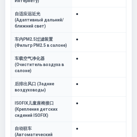
Интернету)
自适应远近光
●
(Адаптивный дальний/
ближний свет)
车内PM2.5过滤装置
●
(Фильтр PM2.5 в салоне)
车载空气净化器
●
(Очиститель воздуха в
салоне)
后排出风口 (Задние
●
воздуховоды)
ISOFIX儿童座椅接口
●
(Крепления детских
сидений ISOFIX)
自动驻车
●
(Автоматический