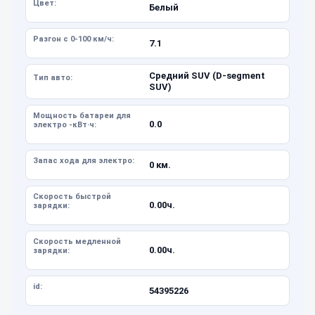
Цвет:
Белый
Разгон с 0-100 км/ч:
7.1
Средний SUV (D-segment
Тип авто:
SUV)
Мощность батареи для
0.0
электро -кВт·ч:
Запас хода для электро:
0 км.
Скорость быстрой
0.00ч.
зарядки:
Скорость медленной
0.00ч.
зарядки:
id:
54395226