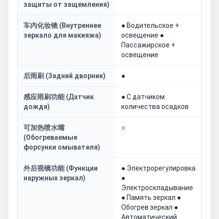
защиты от защемления)
车内化妆镜 (Внутреннее
● Водительское +
зеркало для макияжа)
освещение ●
Пассажирское +
освещение
后雨刷 (Задний дворник)
●
感应雨刷功能 (Датчик
● С датчиком
дождя)
количества осадков
可加热喷水嘴
○
(Обогреваемые
форсунки омывателя)
外后视镜功能 (Функции
● Электрорегулировка
наружных зеркал)
●
Электроскладывание
● Память зеркал ●
Обогрев зеркал ●
Автоматический