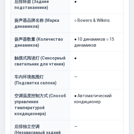
后排杯架 (Задние
●
подстаканники)
扬声器品牌名称 (Марка
○ Bowers & Wilkins
динамиков)
扬声器数量 (Количество
● 10 динамиков ○ 15
динамиков)
динамиков
触摸式阅读灯 (Сенсорный
●
светильник для чтения)
车内环境氛围灯
—
(Подсветка салона)
空调温度控制方式 (Способ
● Автоматический
управления
кондиционер
температурой
кондиционера)
后排独立空调
—
(Независимый задний