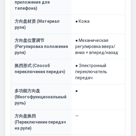
приложения для
телефона)
方向盘材质 (Материал
● Кожа
руля)
方向盘位置调节
● Механическая
(Регулировка положения
регулировка вверх/
руля)
вниз + вперед/назад
换挡形式 (Способ
● Электронный
переключения передач)
переключатель
передач
多功能方向盘
●
(Многофункциональный
руль)
方向盘换挡
—
(Переключение передач
на руле)