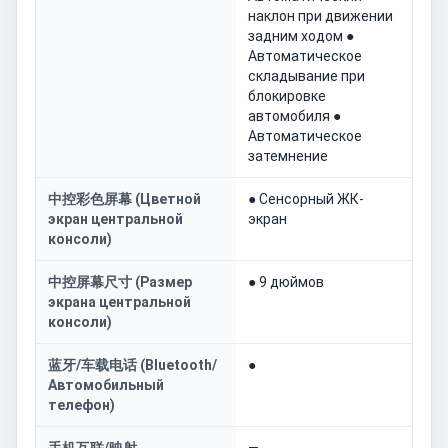
наклон при движении
задним ходом ●
Автоматическое
складывание при
блокировке
автомобиля ●
Автоматическое
затемнение
中控彩色屏幕 (Цветной
● Сенсорный ЖК-
экран центральной
экран
консоли)
中控屏幕尺寸 (Размер
● 9 дюймов
экрана центральной
консоли)
蓝牙/车载电话 (Bluetooth/
●
Автомобильный
телефон)