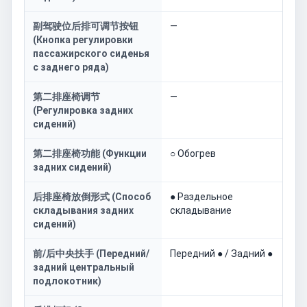
副驾驶位后排可调节按钮
—
(Кнопка регулировки
пассажирского сиденья
с заднего ряда)
第二排座椅调节
—
(Регулировка задних
сидений)
第二排座椅功能 (Функции
○ Обогрев
задних сидений)
后排座椅放倒形式 (Способ
● Раздельное
складывания задних
складывание
сидений)
前/后中央扶手 (Передний/
Передний ● / Задний ●
задний центральный
подлокотник)