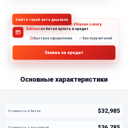
1
/
8
Все фото (8)
Найти такой авто дешевле
Volvo XC60 2022 B5 AWD Zhiyuan Luxury
Edition
из Китая купить в кредит
Быстрое оформление
Без поручителей
Заявка на кредит
Основные характеристики
$32,985
$36,785