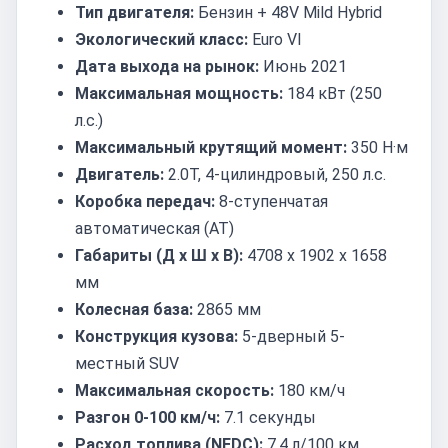
Тип двигателя:
Бензин + 48V Mild Hybrid
Экологический класс:
Euro VI
Дата выхода на рынок:
Июнь 2021
Максимальная мощность:
184 кВт (250
л.с.)
Максимальный крутящий момент:
350 Н·м
Двигатель:
2.0T, 4-цилиндровый, 250 л.с.
Коробка передач:
8-ступенчатая
автоматическая (AT)
Габариты (Д x Ш x В):
4708 x 1902 x 1658
мм
Колесная база:
2865 мм
Конструкция кузова:
5-дверный 5-
местный SUV
Максимальная скорость:
180 км/ч
Разгон 0-100 км/ч:
7.1 секунды
Расход топлива (NEDC):
7.4 л/100 км