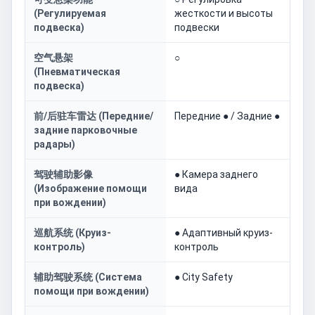
(Регулируемая
жесткости и высоты
подвеска)
подвески
空气悬架
○
(Пневматическая
подвеска)
前/后驻车雷达 (Передние/
Передние ● / Задние ●
задние парковочные
радары)
驾驶辅助影像
● Камера заднего
(Изображение помощи
вида
при вождении)
巡航系统 (Круиз-
● Адаптивный круиз-
контроль)
контроль
辅助驾驶系统 (Система
● City Safety
помощи при вождении)