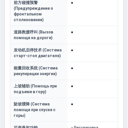
前方碰撞预警
●
(Предупреждение о
фронтальном
столкновении)
道路救援呼叫 (Вызов
●
помощи на дороге)
发动机启停技术 (Система
●
старт-стоп двигателя)
能量回收系统 (Система
●
рекуперации энергии)
上坡辅助 (Помощь при
●
подъеме в гору)
陡坡缓降 (Система
●
помощи при спуске с
горы)
可变悬架功能
○ Регулировка