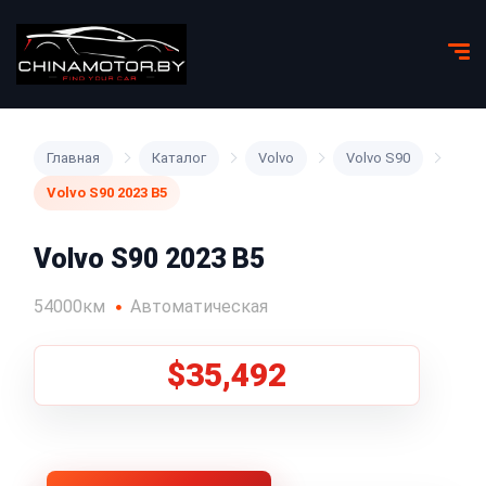
Главная
Каталог
Volvo
Volvo S90
Volvo S90 2023 B5
Volvo S90 2023 B5
54000км
Автоматическая
$35,492
1
/
8
Все фото (8)