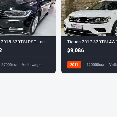
Magotan 2018 330TSI DSG Leading Edition
2
$9,086
87000км
Volkswagen
2017
120000км
Vol