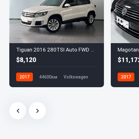
Tiguan 2016 280TSI Auto FWD Silk Road Comfort Edition
$8,120
$11,17
2017
44600км
Volkswagen
2017