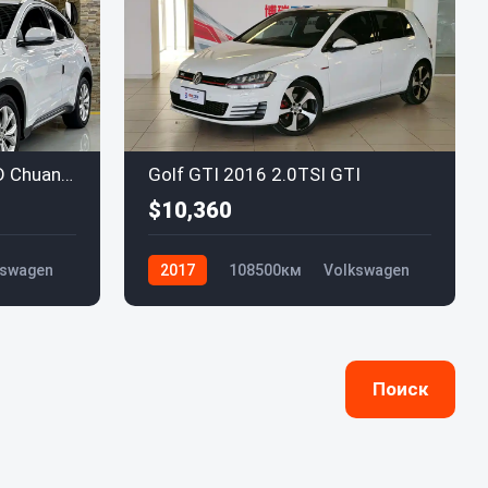
Tiguan 2017 330TSI AWD Chuangrui Edition
Golf GTI 2016 2.0TSI GTI
$10,360
kswagen
2017
108500км
Volkswagen
Поиск