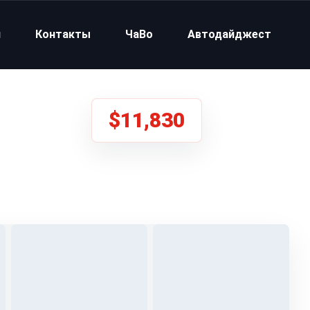
и
Контакты
ЧаВо
Автодайджест
$11,830