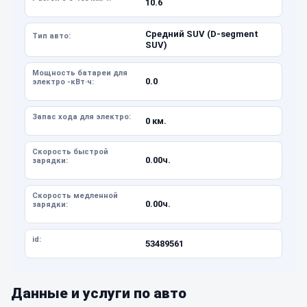
10.6
Средний SUV (D-segment
Тип авто:
SUV)
Мощность батареи для
0.0
электро -кВт·ч:
Запас хода для электро:
0 км.
Скорость быстрой
0.00ч.
зарядки:
Скорость медленной
0.00ч.
зарядки:
id:
53489561
Данные и услуги по авто