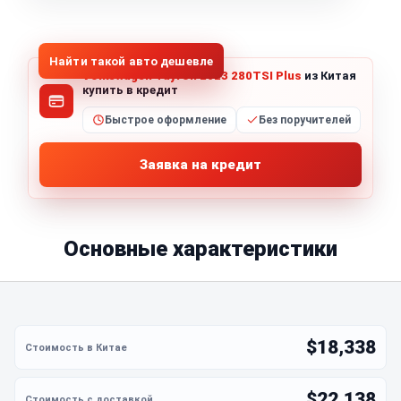
1
/
5
Все фото (5)
Найти такой авто дешевле
Volkswagen Tayron 2023 280TSI Plus
из Китая
купить в кредит
Быстрое оформление
Без поручителей
Заявка на кредит
Основные характеристики
$18,338
$22,138