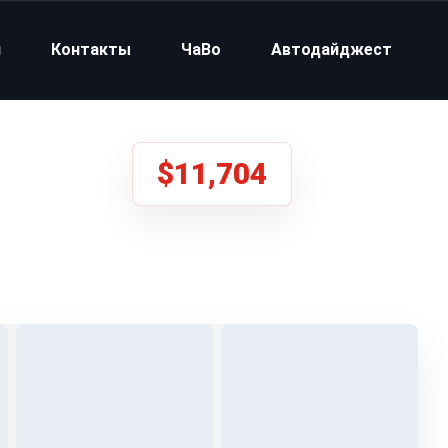
и
Контакты
ЧаВо
Автодайджест
$11,704