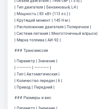
| Объем двигателя | 1498 см³ (1.5 л) |
| Тип двигателя | Бензиновый, L4 |
| Мощность | 83 кВт (113 л.с.) |
| Крутящий момент | 145 Н·м |
| Расположение двигателя | Поперечное |
| Система питания | Многоточечный впрыск|
| Марка топлива | АИ-92 |
### Трансмиссия
| Параметр | Значение |
| ————— | ————— |
| Тип | Автоматическая |
| Количество передач | 6 |
| Привод | Передний |
### Размеры и вес
| Параметр | Значение |