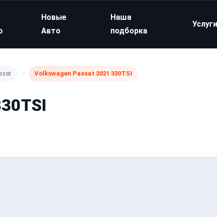
Новые
Наша
Услуг
о
Авто
подборка
ssat
Volkswagen Passat 2021 330TSI
330TSI