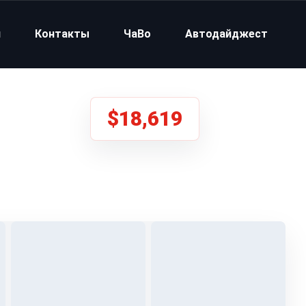
и
Контакты
ЧаВо
Автодайджест
$18,619