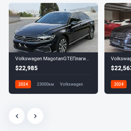
Volkswagen MagotanGTEПлагин-гибрид (PHEV) 2022 GTE Luxury
$22,985
$22,56
2024
23000км
Volkswagen
2024