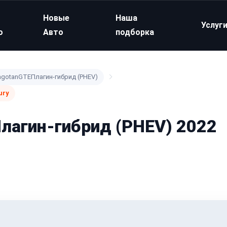
Новые
Наша
Услуг
о
Авто
подборка
gotanGTEПлагин-гибрид (PHEV)
ury
лагин-гибрид (PHEV) 2022