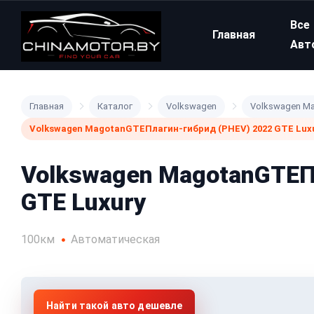
Все
Главная
Авт
Главная
Каталог
Volkswagen
Volkswagen Ma
Volkswagen MagotanGTEПлагин-гибрид (PHEV) 2022 GTE Lux
Volkswagen MagotanGTEП
GTE Luxury
100км
Автоматическая
Найти такой авто дешевле