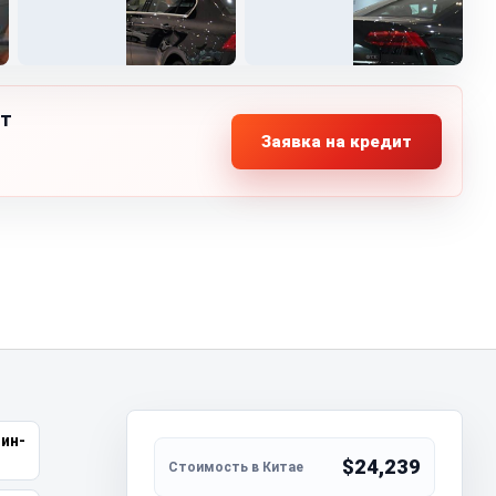
ит
Заявка на кредит
ин-
$24,239