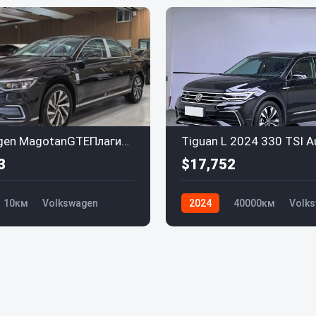
Volkswagen MagotanGTEПлагин-гибрид (PHEV) 2022 GTE Luxury
3
$17,752
10км
Volkswagen
2024
40000км
Volk