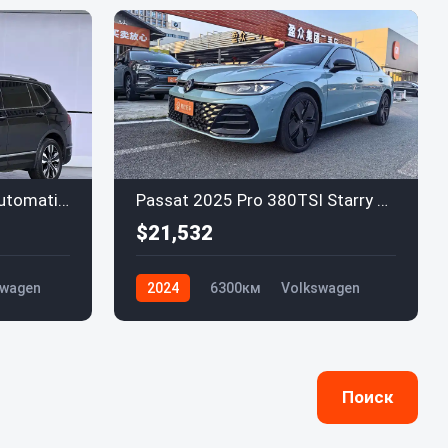
Tiguan L 2024 330 TSI Automatic Two-Wheel Drive R-Line Enjoyment Edition
Passat 2025 Pro 380TSI Starry Dragon Honor Edition
$21,532
swagen
2024
6300км
Volkswagen
Поиск