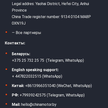
Legal addres: Yaohai District, Hefei City, Anhui
Province
China Trade register number: 9134 0104 MA8P
0XN19J
— Все партнеры
Контакты:
Беларусь:
+375 25 732 25 75 (Telegram, WhatsApp)
English speaking support:
+ 447822032515 (WhatsApp)
Китай:
+8613966351040 (WeChat, WhatsApp)
РФ:
+79939242575 (Telegram, WhatsApp)
Mail:
hello@chinamotor.by