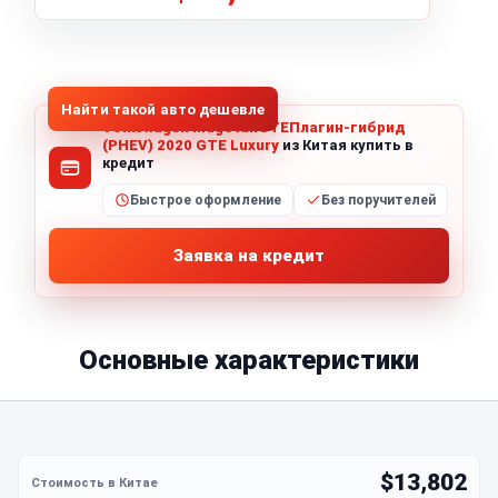
1
/
5
Все фото (5)
Найти такой авто дешевле
Volkswagen MagotanGTEПлагин-гибрид
(PHEV) 2020 GTE Luxury
из Китая купить в
кредит
Быстрое оформление
Без поручителей
Заявка на кредит
Основные характеристики
$13,802