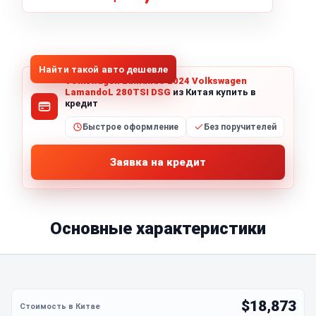
1
/
8
Все фото (8)
Найти такой авто дешевле
Volkswagen Lamando 2024 Volkswagen
LamandoL 280TSI DSG
из Китая купить в
кредит
Быстрое оформление
Без поручителей
Заявка на кредит
Основные характеристики
$18,873