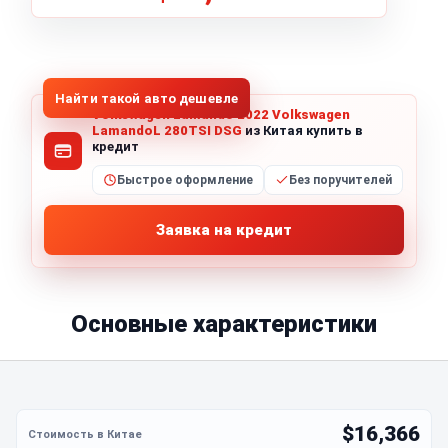
1
/
5
Все фото (5)
Найти такой авто дешевле
Volkswagen Lamando 2022 Volkswagen
LamandoL 280TSI DSG
из Китая купить в
кредит
Быстрое оформление
Без поручителей
Заявка на кредит
Основные характеристики
$16,366