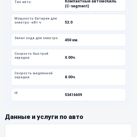
Компактный автомобиль
Тип авто:
(C-segment)
Мощность батареи для
52.0
электро -кВт·ч:
Запас хода для электро:
450 км.
Скорость быстрой
0.00ч.
зарядки:
Скорость медленной
8.00ч.
зарядки:
id:
53416609
Данные и услуги по авто