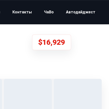
и
Контакты
ЧаВо
Автодайджест
$16,929