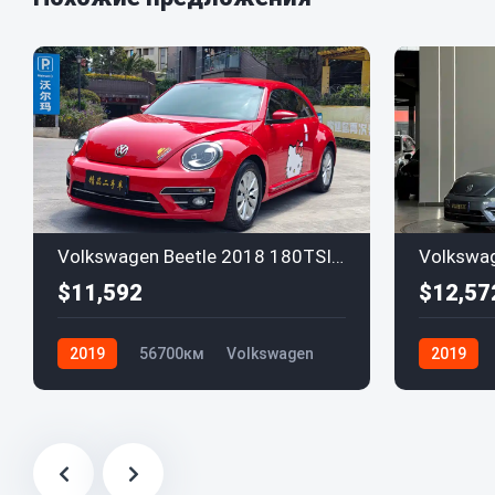
Volkswagen Beetle 2018 180TSI Yilè Edition
$11,592
$12,57
2019
56700км
Volkswagen
2019