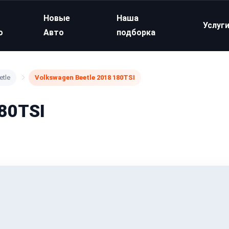
Новые
Наша
Услуг
о
Авто
подборка
etle
Volkswagen Beetle 2018 180TSI
180TSI