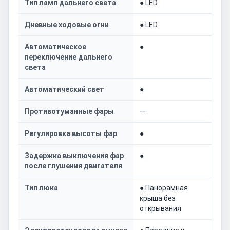
Тип ламп дальнего света
● LED
Дневные ходовые огни
● LED
Автоматическое
●
переключение дальнего
света
Автоматический свет
●
Противотуманные фары
—
Регулировка высоты фар
●
Задержка выключения фар
●
после глушения двигателя
Тип люка
● Панорамная
крыша без
открывания