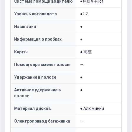
Система помощи водителю
●启辰V-Pilot
Уровень автопилота
● L2
Навигация
●
Информация о пробках
●
Карты
● 高德
Помощь при смене полосы
—
Удержание в полосе
●
Активное удержание в
●
полосе
Материал дисков
● Алюминий
Электропривод багажника
—