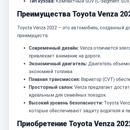
Тип кузова:
Компактный SUV (C-segment SUV
Преимущества Toyota Venza 20
Toyota Venza 2022 – это автомобиль, созданный д
преимуществ:
Современный дизайн:
Venza отличается эле
привлекает внимание на дороге.
Экономичный двигатель:
Двигатель объемом
экономией топлива.
Плавная трансмиссия:
Вариатор (CVT) обесп
Просторный салон:
Venza предлагает достат
идеальным для семейных поездок.
Высокий уровень безопасности:
Toyota Ven
которые обеспечивают защиту водителя и п
Приобретение Toyota Venza 202