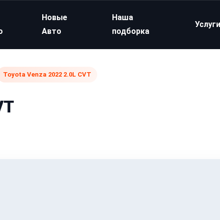
Новые
Наша
Услуг
о
Авто
подборка
Toyota Venza 2022 2.0L CVT
VT