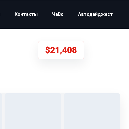
и
Контакты
ЧаВо
Автодайджест
$21,408