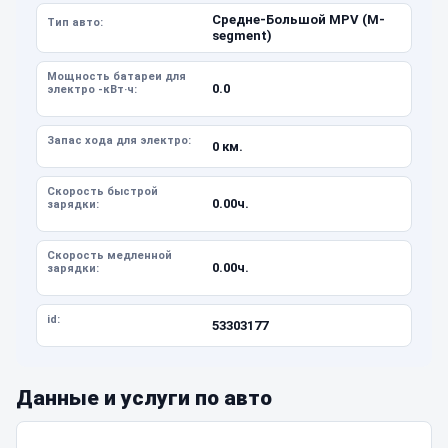
Средне-Большой MPV (M-
Тип авто:
segment)
Мощность батареи для
0.0
электро -кВт·ч:
Запас хода для электро:
0 км.
Скорость быстрой
0.00ч.
зарядки:
Скорость медленной
0.00ч.
зарядки:
id:
53303177
Данные и услуги по авто