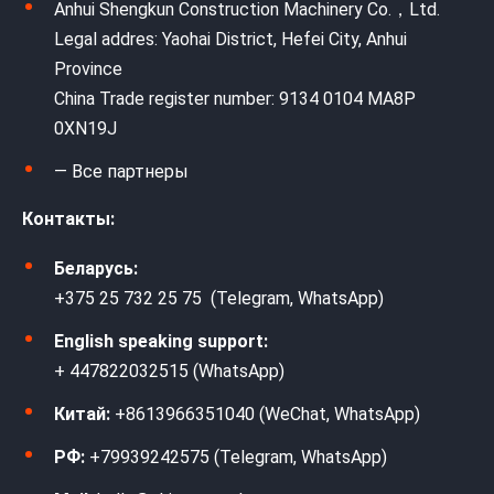
Anhui Shengkun Construction Machinery Co.，Ltd.
Legal addres: Yaohai District, Hefei City, Anhui
Province
China Trade register number: 9134 0104 MA8P
0XN19J
— Все партнеры
Контакты:
Беларусь:
+375 25 732 25 75 (Telegram, WhatsApp)
English speaking support:
+ 447822032515 (WhatsApp)
Китай:
+8613966351040 (WeChat, WhatsApp)
РФ:
+79939242575 (Telegram, WhatsApp)