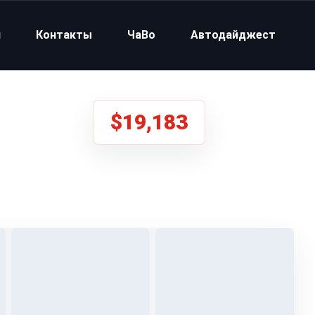
и
Контакты
ЧаВо
Автодайджест
$19,183