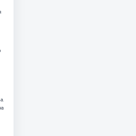
я
о
а.
на