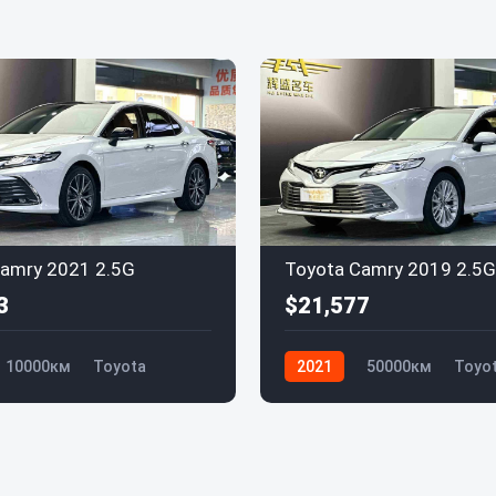
amry 2021 2.5G
Toyota Camry 2019 2.5G 
3
$21,577
10000км
Toyota
2021
50000км
Toyo