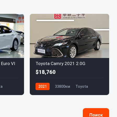
Euro VI
Toyota Camry 2021 2.0G
$18,760
ta
2021
33800км
Toyota
Поиск