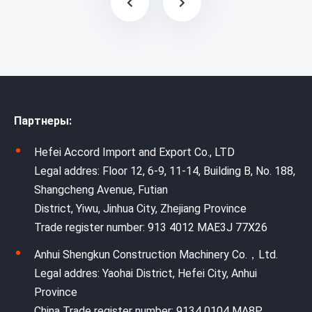
Партнеры:
Hefei Accord Import and Export Co., LTD
Legal addres: Floor 12, 6-9, 11-14, Building B, No. 188,
Shangcheng Avenue, Futian
District, Yiwu, Jinhua City, Zhejiang Province
Trade register number: 913 4012 MAE3J 77X26
Anhui Shengkun Construction Machinery Co.，Ltd.
Legal addres: Yaohai District, Hefei City, Anhui
Province
China Trade register number: 9134 0104 MA8P