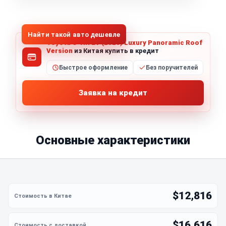
1
/
8
Все фото (8)
Найти такой авто дешевле
Toyota C-HR EV (2020) Luxury Panoramic Roof
Version
из Китая купить в кредит
Быстрое оформление
Без поручителей
Заявка на кредит
Основные характеристики
$12,816
$16,616