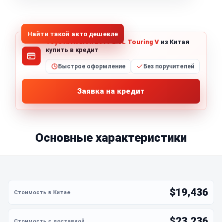
1
/
5
Все фото (5)
Найти такой авто дешевле
Toyota Avalon 2019 2.5L Touring V
из Китая
купить в кредит
Быстрое оформление
Без поручителей
Заявка на кредит
Основные характеристики
$19,436
$23,236