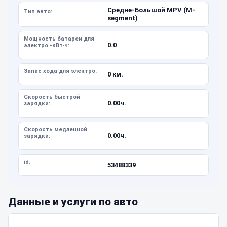
Средне-Большой MPV (M-
Тип авто:
segment)
Мощность батареи для
0.0
электро -кВт·ч:
Запас хода для электро:
0 км.
Скорость быстрой
0.00ч.
зарядки:
Скорость медленной
0.00ч.
зарядки:
id:
53488339
Данные и услуги по авто