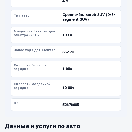
4.9
Средне-Большой SUV (D/E-
Тип авто:
segment SUV)
Мощность батареи для
100.0
электро -кВт·ч:
Запас хода для электро:
552 км.
Скорость быстрой
1.00ч.
зарядки:
Скорость медленной
10.00ч.
зарядки:
id:
52678605
Данные и услуги по авто