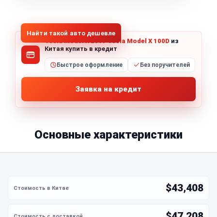
1
/
5
Все фото (5)
Найти такой авто дешевле
Tesla Model X 2017 Tesla Model X 100D
из
Китая купить в кредит
Быстрое оформление
Без поручителей
Заявка на кредит
Основные характеристики
$43,408
$47,208