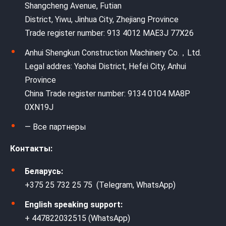
Shangcheng Avenue, Futian
District, Yiwu, Jinhua City, Zhejiang Province
Trade register number: 913 4012 MAE3J 77X26
Anhui Shengkun Construction Machinery Co.，Ltd.
Legal addres: Yaohai District, Hefei City, Anhui
Province
China Trade register number: 9134 0104 MA8P
0XN19J
— Все партнеры
Контакты:
Беларусь:
+375 25 732 25 75 (Telegram, WhatsApp)
English speaking support:
+ 447822032515 (WhatsApp)