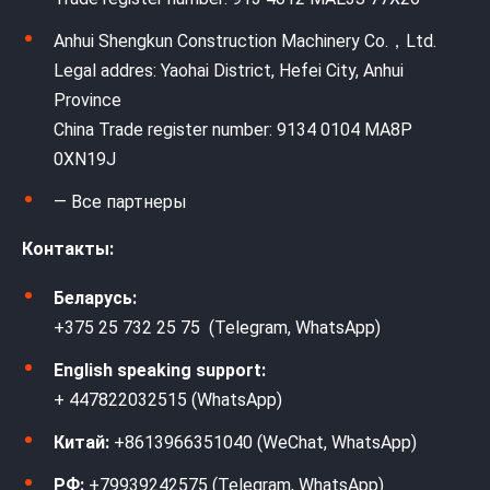
Anhui Shengkun Construction Machinery Co.，Ltd.
Legal addres: Yaohai District, Hefei City, Anhui
Province
China Trade register number: 9134 0104 MA8P
0XN19J
— Все партнеры
Контакты:
Беларусь:
+375 25 732 25 75 (Telegram, WhatsApp)
English speaking support:
+ 447822032515 (WhatsApp)
Китай:
+8613966351040 (WeChat, WhatsApp)
РФ:
+79939242575 (Telegram, WhatsApp)