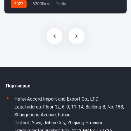
2022
62000км
Tesla
Партнеры:
Hefei Accord Import and Export Co., LTD
Legal addres: Floor 12, 6-9, 11-14, Building B, No. 188,
Shangcheng Avenue, Futian
District, Yiwu, Jinhua City, Zhejiang Province
Trade register number: 913 4012 MAE3J 77X26