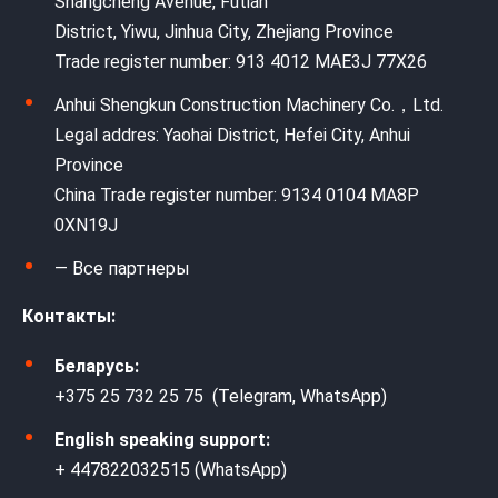
Shangcheng Avenue, Futian
District, Yiwu, Jinhua City, Zhejiang Province
Trade register number: 913 4012 MAE3J 77X26
Anhui Shengkun Construction Machinery Co.，Ltd.
Legal addres: Yaohai District, Hefei City, Anhui
Province
China Trade register number: 9134 0104 MA8P
0XN19J
— Все партнеры
Контакты:
Беларусь:
+375 25 732 25 75 (Telegram, WhatsApp)
English speaking support:
+ 447822032515 (WhatsApp)