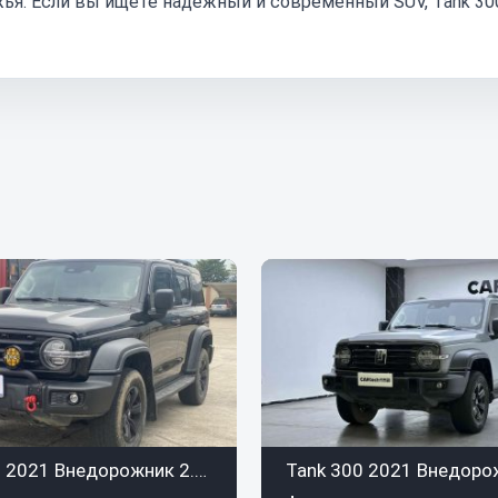
жья. Если вы ищете надежный и современный SUV, Tank 30
Tank 300 2021 Внедорожник 2.0T Conqueror