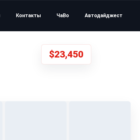
и
Контакты
ЧаВо
Автодайджест
$23,450