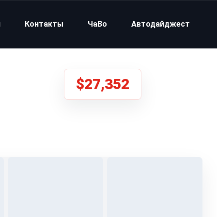
и
Контакты
ЧаВо
Автодайджест
$27,352