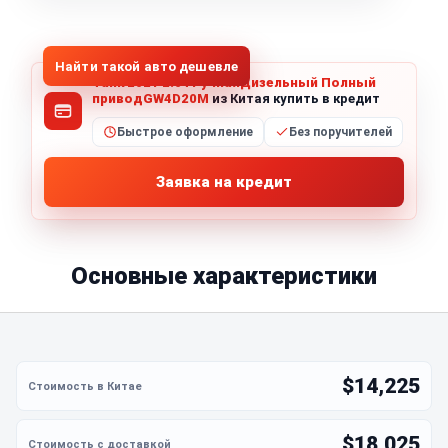
1
/
8
Все фото (8)
Найти такой авто дешевле
Tank 2021 2.0TРучнаяДизельный Полный
приводGW4D20M
из Китая купить в кредит
Быстрое оформление
Без поручителей
Заявка на кредит
Основные характеристики
$14,225
$18,025