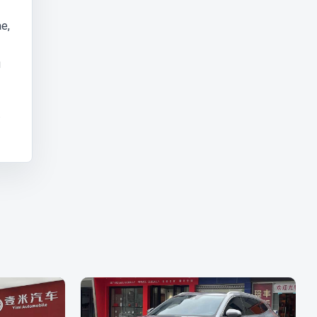
е,
я
.