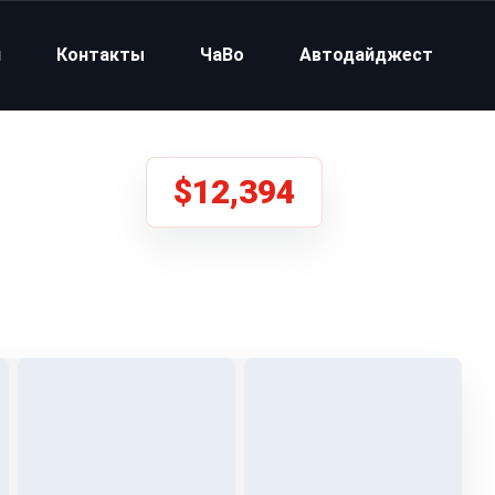
и
Контакты
ЧаВо
Автодайджест
$12,394