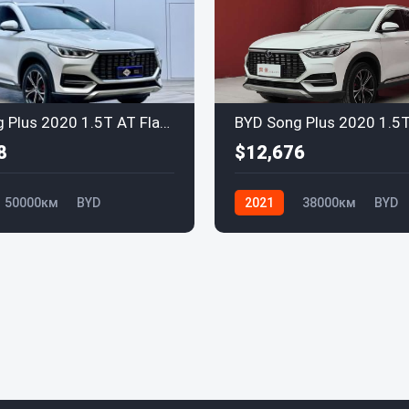
BYD Song Plus 2020 1.5T AT Flagship
8
$12,676
50000км
BYD
2021
38000км
BYD