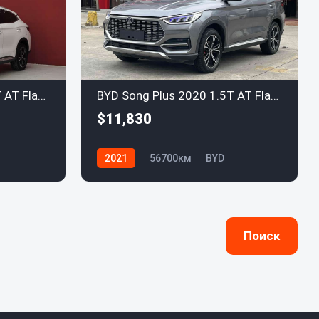
BYD Song Plus 2020 1.5T AT Flagship
BYD Song Plus 2020 1.5T AT Flagship
$11,830
2021
56700км
BYD
Поиск