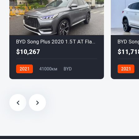
BYD Song Plus 2020 1.5T AT Flagship Plus
$10,267
$11,71
2021
41000км
BYD
2021