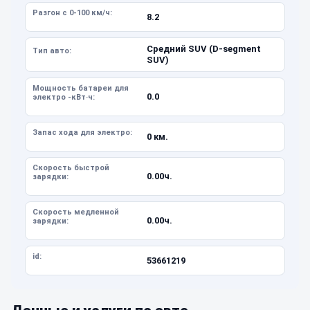
Разгон с 0-100 км/ч:
8.2
Средний SUV (D-segment
Тип авто:
SUV)
Мощность батареи для
0.0
электро -кВт·ч:
Запас хода для электро:
0 км.
Скорость быстрой
0.00ч.
зарядки:
Скорость медленной
0.00ч.
зарядки:
id:
53661219