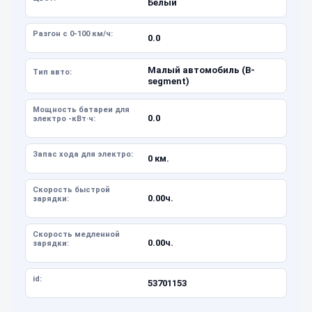
Белый
Разгон с 0-100 км/ч:
0.0
Малый автомобиль (B-
Тип авто:
segment)
Мощность батареи для
0.0
электро -кВт·ч:
Запас хода для электро:
0 км.
Скорость быстрой
0.00ч.
зарядки:
Скорость медленной
0.00ч.
зарядки:
id:
53701153