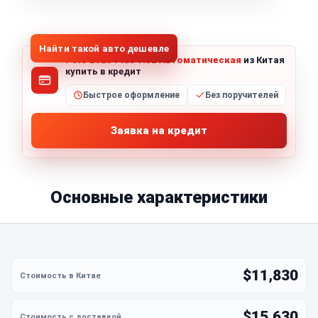
1
/
8
Все фото (8)
Найти такой авто дешевле
Polo 2023 Plus 1.5L Автоматическая
из Китая
купить в кредит
Быстрое оформление
Без поручителей
Заявка на кредит
Основные характеристики
$11,830
$15,630