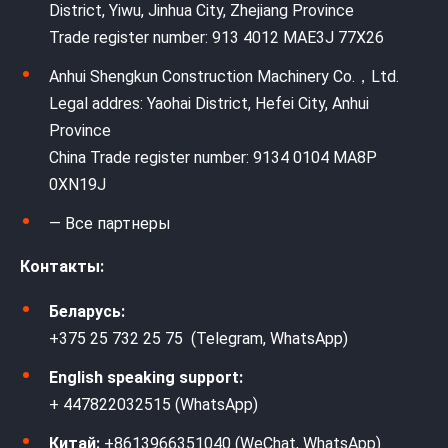
District, Yiwu, Jinhua City, Zhejiang Province
Trade register number: 913 4012 MAE3J 77X26
Anhui Shengkun Construction Machinery Co.，Ltd.
Legal addres: Yaohai District, Hefei City, Anhui
Province
China Trade register number: 9134 0104 MA8P
0XN19J
— Все партнеры
Контакты:
Беларусь:
+375 25 732 25 75 (Telegram, WhatsApp)
English speaking support:
+ 447822032515 (WhatsApp)
Китай:
+8613966351040 (WeChat, WhatsApp)