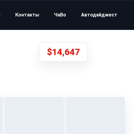
и
Контакты
ЧаВо
Автодайджест
$14,647