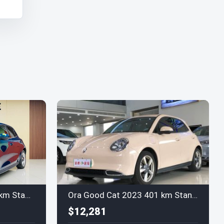
Наш
ORA Good Cat 2023 401km Standard Range Luxury LFP
Ora Good Cat 2023 401 km Standard Range Luxury LFP
$12,281