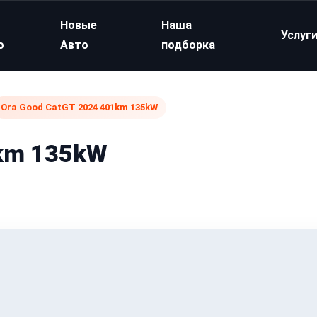
Новые
Наша
Услуг
о
Авто
подборка
Ora Good CatGT 2024 401km 135kW
1km 135kW