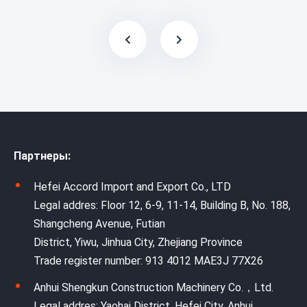
Партнеры:
Hefei Accord Import and Export Co., LTD
Legal addres: Floor 12, 6-9, 11-14, Building B, No. 188,
Shangcheng Avenue, Futian
District, Yiwu, Jinhua City, Zhejiang Province
Trade register number: 913 4012 MAE3J 77X26
Anhui Shengkun Construction Machinery Co.，Ltd.
Legal addres: Yaohai District, Hefei City, Anhui