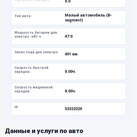
0.0
Малый автомобиль (B-
Тип авто:
segment)
Мощность батареи для
47.0
электро -кВт·ч:
Запас хода для электро:
401 км.
Скорость быстрой
0.00ч.
зарядки:
Скорость медленной
8.00ч.
зарядки:
id:
53322320
Данные и услуги по авто