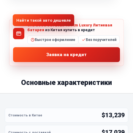
1
/
5
Все фото (5)
Найти такой авто дешевле
Ora Good Cat 2023 401km Luxury Литиевая
батарея
из Китая купить в кредит
Быстрое оформление
Без поручителей
Заявка на кредит
Основные характеристики
$13,239
$17,039