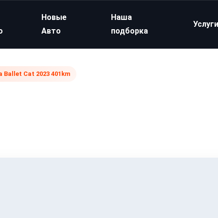
Новые
Наша
Услуг
о
Авто
подборка
a Ballet Cat 2023 401km
m