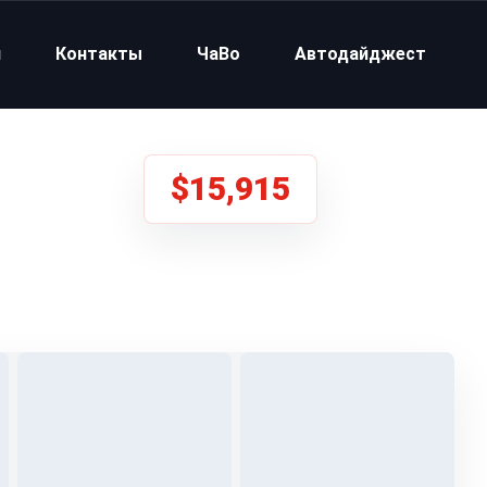
и
Контакты
ЧаВо
Автодайджест
$15,915