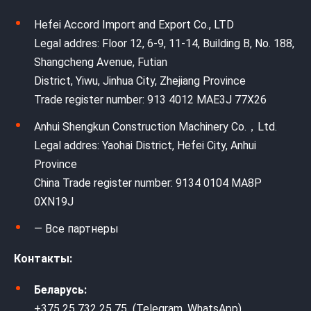
Hefei Accord Import and Export Co., LTD
Legal addres: Floor 12, 6-9, 11-14, Building B, No. 188,
Shangcheng Avenue, Futian
District, Yiwu, Jinhua City, Zhejiang Province
Trade register number: 913 4012 MAE3J 77X26
Anhui Shengkun Construction Machinery Co.，Ltd.
Legal addres: Yaohai District, Hefei City, Anhui
Province
China Trade register number: 9134 0104 MA8P
0XN19J
— Все партнеры
Контакты:
Беларусь:
+375 25 732 25 75 (Telegram, WhatsApp)