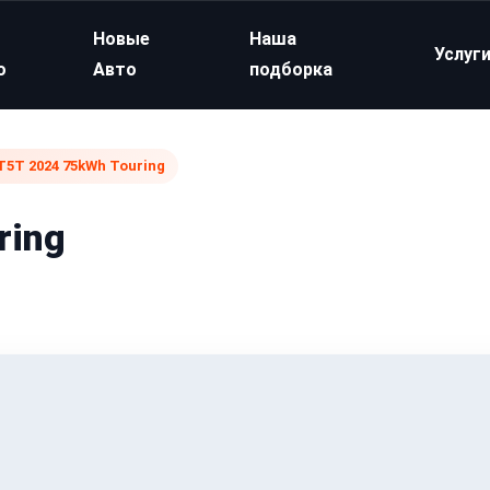
Новые
Наша
Услуг
о
Авто
подборка
T5T 2024 75kWh Touring
ring