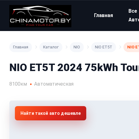
Все
Главная
Авт
Главная
Каталог
NIO
NIO ET5T
NIO E
NIO ET5T 2024 75kWh Tou
8100км
Автоматическая
Найти такой авто дешевле