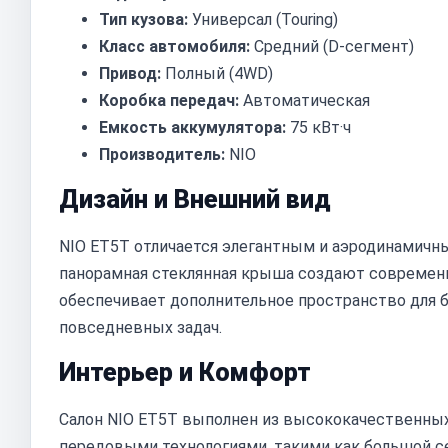
Тип кузова:
Универсал (Touring)
Класс автомобиля:
Средний (D-сегмент)
Привод:
Полный (4WD)
Коробка передач:
Автоматическая
Емкость аккумулятора:
75 кВт·ч
Производитель:
NIO
Дизайн и Внешний вид
NIO ET5T отличается элегантным и аэродинамичны
панорамная стеклянная крыша создают современн
обеспечивает дополнительное пространство для 
повседневных задач.
Интерьер и Комфорт
Салон NIO ET5T выполнен из высококачественных
передовыми технологиями, такими как большой 