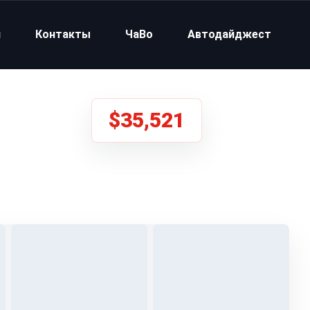
и
Контакты
ЧаВо
Автодайджест
$35,521