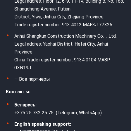
Legal addres: Floor 12, 6-9, 11-14, Building B, No. 188,
Shangcheng Avenue, Futian
District, Yiwu, Jinhua City, Zhejiang Province
Trade register number: 913 4012 MAE3J 77X26
Anhui Shengkun Construction Machinery Co.，Ltd.
Legal addres: Yaohai District, Hefei City, Anhui
Province
China Trade register number: 9134 0104 MA8P
0XN19J
— Все партнеры
Контакты:
Беларусь:
+375 25 732 25 75 (Telegram, WhatsApp)
English speaking support: