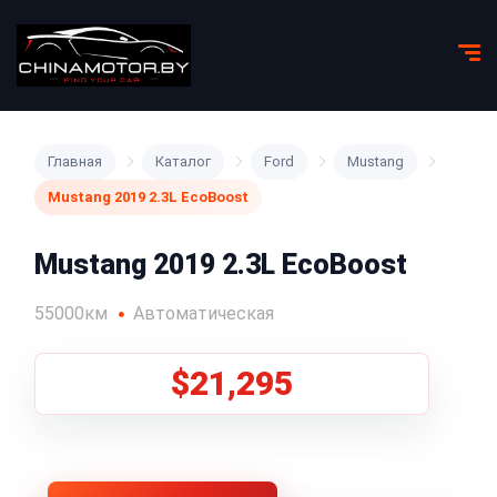
Главная
Каталог
Ford
Mustang
Mustang 2019 2.3L EcoBoost
Mustang 2019 2.3L EcoBoost
55000км
Автоматическая
$21,295
1
/
8
Все фото (8)