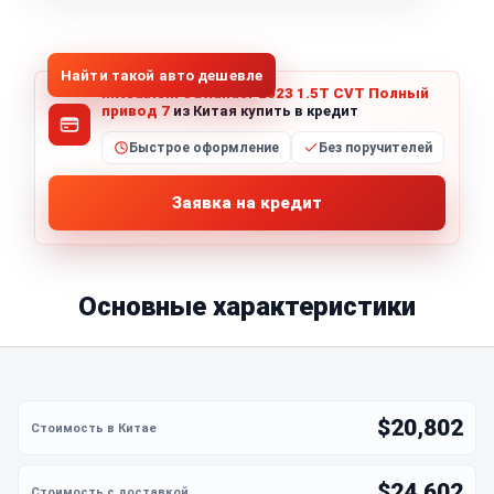
1
/
5
Все фото (5)
Найти такой авто дешевле
Mitsubishi Outlander 2023 1.5T CVT Полный
привод 7
из Китая купить в кредит
Быстрое оформление
Без поручителей
Заявка на кредит
Основные характеристики
$20,802
$24,602