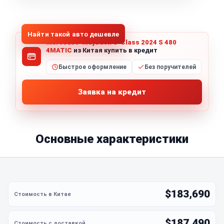
1
/
8
Все фото (8)
Найти такой авто дешевле
Mercedes-Maybach S-Class 2024 S 480
4MATIC
из Китая купить в кредит
Быстрое оформление
Без поручителей
Заявка на кредит
Основные характеристики
$183,690
$187,490