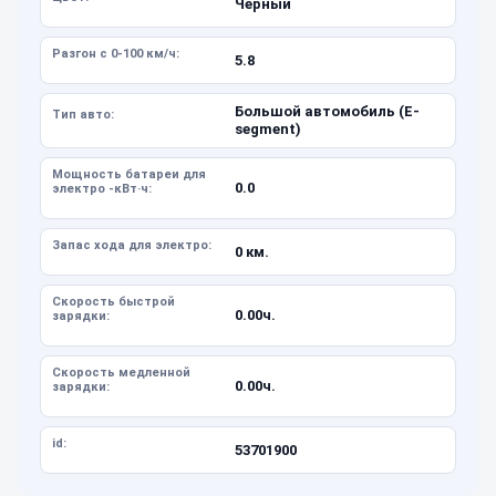
Черный
Разгон с 0-100 км/ч:
5.8
Большой автомобиль (E-
Тип авто:
segment)
Мощность батареи для
0.0
электро -кВт·ч:
Запас хода для электро:
0 км.
Скорость быстрой
0.00ч.
зарядки:
Скорость медленной
0.00ч.
зарядки:
id:
53701900