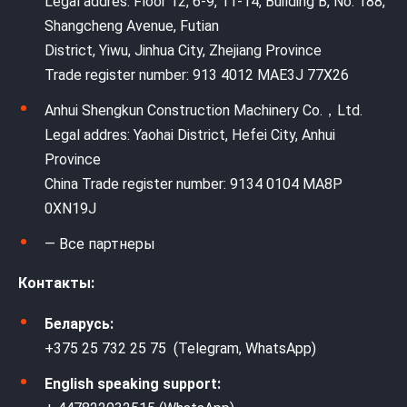
Legal addres: Floor 12, 6-9, 11-14, Building B, No. 188,
Shangcheng Avenue, Futian
District, Yiwu, Jinhua City, Zhejiang Province
Trade register number: 913 4012 MAE3J 77X26
Anhui Shengkun Construction Machinery Co.，Ltd.
Legal addres: Yaohai District, Hefei City, Anhui
Province
China Trade register number: 9134 0104 MA8P
0XN19J
— Все партнеры
Контакты:
Беларусь:
+375 25 732 25 75 (Telegram, WhatsApp)
English speaking support: