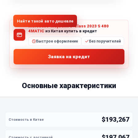
1
/
5
Все фото (5)
Найти такой авто дешевле
Mercedes-Maybach S-Class 2023 S 480
4MATIC
из Китая купить в кредит
Быстрое оформление
Без поручителей
Заявка на кредит
Основные характеристики
$193,267
$197,067