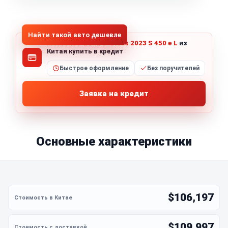
1
/
5
Все фото (5)
Найти такой авто дешевле
Mercedes-Benz S-Class 2023 S 450 e L
из
Китая купить в кредит
Быстрое оформление
Без поручителей
Заявка на кредит
Основные характеристики
$106,197
$109,997