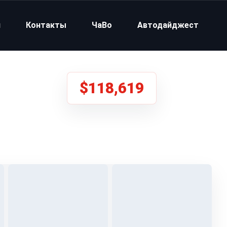
и
Контакты
ЧаВо
Автодайджест
$118,619