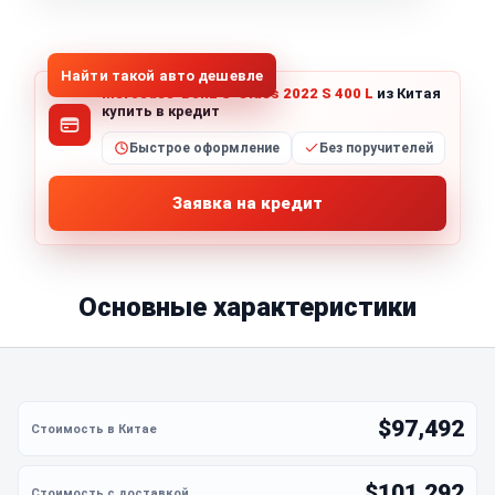
1
/
5
Все фото (5)
Найти такой авто дешевле
Mercedes-Benz S-Class 2022 S 400 L
из Китая
купить в кредит
Быстрое оформление
Без поручителей
Заявка на кредит
Основные характеристики
$97,492
$101,292