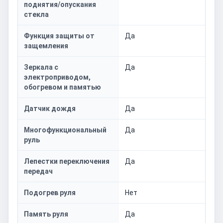
поднятия/опускания
стекла
Функция защиты от
Да
защемления
Зеркала с
Да
электроприводом,
обогревом и памятью
Датчик дождя
Да
Многофункциональный
Да
руль
Лепестки переключения
Да
передач
Подогрев руля
Нет
Память руля
Да