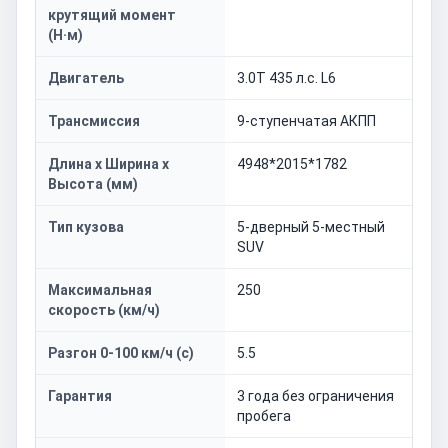
крутящий момент
(Н·м)
Двигатель
3.0T 435 л.с. L6
Трансмиссия
9-ступенчатая АКПП
Длина x Ширина x
4948*2015*1782
Высота (мм)
Тип кузова
5-дверный 5-местный
SUV
Максимальная
250
скорость (км/ч)
Разгон 0-100 км/ч (с)
5.5
Гарантия
3 года без ограничения
пробега