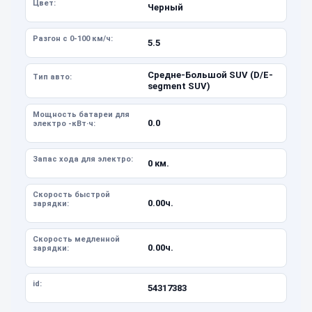
Цвет:
Черный
Разгон с 0-100 км/ч:
5.5
Средне-Большой SUV (D/E-
Тип авто:
segment SUV)
Мощность батареи для
0.0
электро -кВт·ч:
Запас хода для электро:
0 км.
Скорость быстрой
0.00ч.
зарядки:
Скорость медленной
0.00ч.
зарядки:
id:
54317383