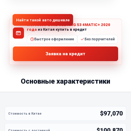
1
/
8
Все фото (8)
Найти такой авто дешевле
Mercedes-Benz GLE AMG 53 4MATIC+ 2020
года
из Китая купить в кредит
Быстрое оформление
Без поручителей
Заявка на кредит
Основные характеристики
$97,070
$100,870