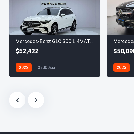
Mercedes-Benz GLC 300 L 4MATIC 7-seater Luxury
$52,422
$50,09
2023
37000км
2023
Mercedes-Benz
Mercedes