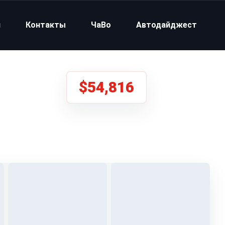
и
Контакты
ЧаВо
Автодайджест
$54,816