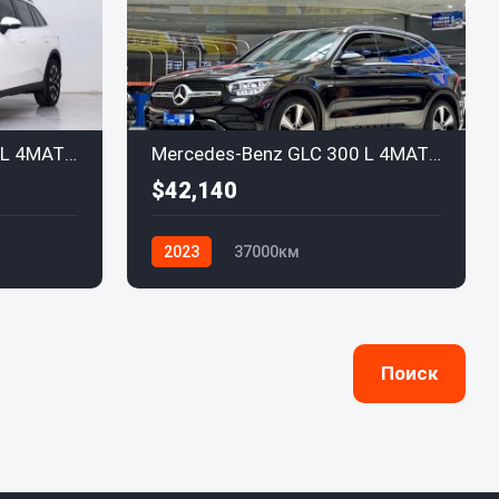
Mercedes-Benz GLC 260 L 4MATIC Dynamic (5-местный) 2023
Mercedes-Benz GLC 300 L 4MATIC Dynamic Special Edition 2022
$42,140
2023
37000км
Mercedes-Benz
Поиск