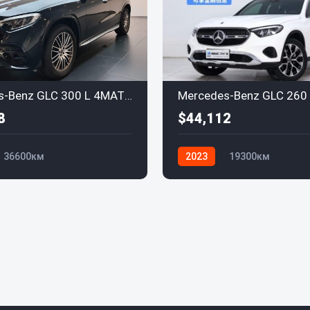
Mercedes-Benz GLC 300 L 4MATIC AMG Line 2023
8
$44,112
36600км
2023
19300км
-Benz
Mercedes-Benz