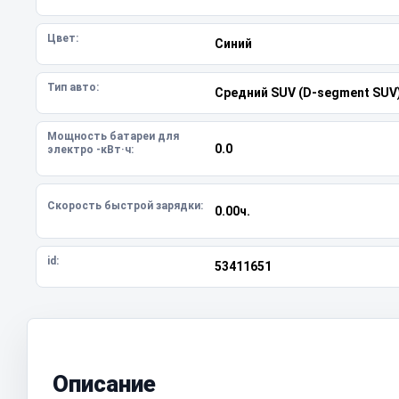
Цвет:
Синий
Тип авто:
Средний SUV (D-segment SUV
Мощность батареи для
0.0
электро -кВт·ч:
Скорость быстрой зарядки:
0.00ч.
id:
53411651
Описание